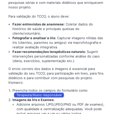
pesquisas sérias e com materiais didáticos que enriquecem
nosso projeto.
Para validação do TCCO, o aluno deve:
Fazer entrevistas de anamnese:
Coletar dados do
histórico de saúde e principais queixas do
cliente/voluntário.
Fotografar e analisar a íris:
Capturar imagens nítidas das
íris (clientes, parentes ou amigos) via macrofotografia e
realizar avaliação integrativa.
Fazer recomendações terapêuticas naturais:
Sugerir
intervenções personalizadas conforme análise do caso
(dieta, exercícios, suplementação etc.).
O envio correto dos dados e imagens é essencial para
validação do seu TCCO, para participação em lives, para fins
didáticos e para contribuir com pesquisas do projeto
Irismacro.
Preencha todos os campos do formulário como
.
Terapeuta/Aluno responsável
Imagens da Íris e Exames:
Adicione arquivos (JPG/JPEG/PNG ou PDF de exames),
com qualidade e centralização adequadas. Você pode
incluir arquivos um a um ou vários juntos.